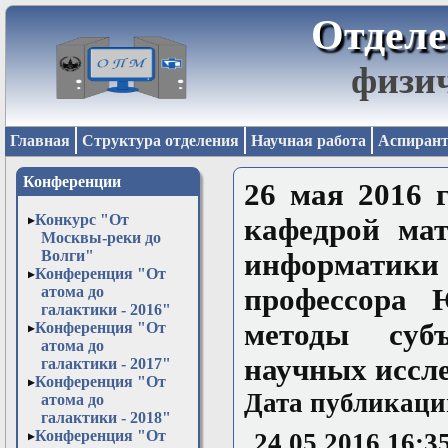
Отделе
физи
Главная
Структура отделения
Научная работа
Аспирант
Конференции
26 мая 2016 г
Конкурс "От
кафедрой мат
Москвы-реки до
Волги"
информатики
Конференция "От
атома до
профессора 
галактики - 2016"
методы субъ
Конференция "От
атома до
научных иссл
галактики - 2017"
Конференция "От
Дата публикаци
атома до
галактики - 2018"
Конференция "От
24.05.2016 16:3