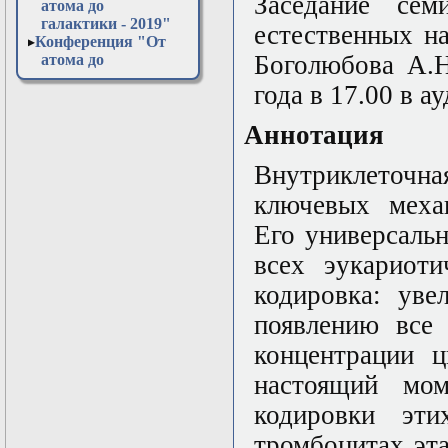
Заседание сем
атома до
галактики - 2019"
естественных н
Конференция "От
Боголюбова А.Н
атома до
галактики - 2020"
года в 17.00 в а
Конференция "От
атома до
Аннотация
галактики - 2021"
Конференция "От
атома до
Внутриклеточна
галактики - 2022"
ключевых механ
Конференция "От
атома до
Его универсаль
галактики - 2023"
Конференция "От
всех эукариоти
атома до
кодировка: уве
галактики - 2024"
Конференция "От
появлению все 
атома до
галактики - 2025"
концентрации ц
Конференция "От
настоящий мо
атома до
галактики - 2026"
кодировки эт
Открытая
лабораторная в
тромбоцитах эта