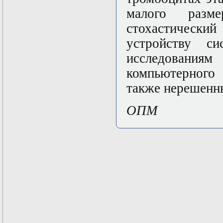
Твери
малого разм
стохастическ
устройству си
исследовани
компьютерного 
также нерешенны
ОПМ