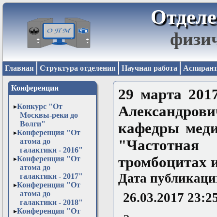
Отделе
физи
Главная
Структура отделения
Научная работа
Аспирант
Конференции
29 марта 201
Конкурс "От
Александров
Москвы-реки до
Волги"
кафедры мед
Конференция "От
атома до
"Частотна
галактики - 2016"
тромбоцитах и
Конференция "От
атома до
Дата публикаци
галактики - 2017"
Конференция "От
атома до
26.03.2017 23:2
галактики - 2018"
Конференция "От