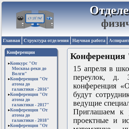
Отделе
физи
Главная
Структура отделения
Научная работа
Аспирант
Конференции
Конференция "
Конкурс "От
15 апреля в шк
Москвы-реки до
Волги"
переулок, д. 
Конференция "От
атома до
конференция «О
галактики - 2016"
будут сотрудни
Конференция "От
атома до
ведущие специал
галактики - 2017"
Конференция "От
Приглашаем к 
атома до
проектные и ис
галактики - 2018"
Конференция "От