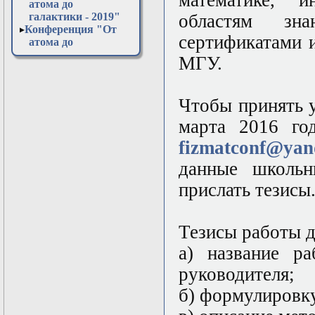
математике, 
атома до
галактики - 2019"
областям зн
Конференция "От
сертификатами 
атома до
галактики - 2020"
МГУ.
Конференция "От
атома до
галактики - 2021"
Чтобы принять у
Конференция "От
атома до
марта 2016 го
галактики - 2022"
Конференция "От
fizmatconf@yan
атома до
данные школьн
галактики - 2023"
Конференция "От
прислать тезисы
атома до
галактики - 2024"
Конференция "От
Тезисы работы 
атома до
галактики - 2025"
а) название р
Конференция "От
атома до
руководителя;
галактики - 2026"
б) формулировку
Открытая
лабораторная в