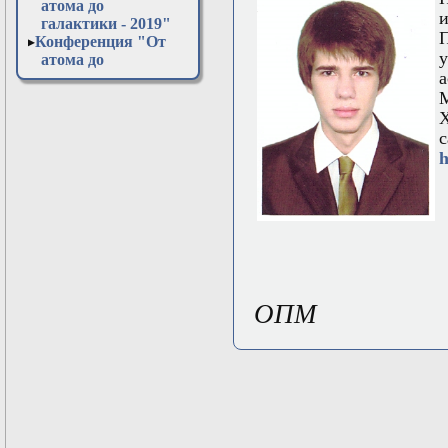
атома до
и
галактики - 2019"
Конференция "От
атома до
а
галактики - 2020"
Конференция "От
М
атома до
Х
галактики - 2021"
с
Конференция "От
h
атома до
галактики - 2022"
Конференция "От
атома до
галактики - 2023"
Конференция "От
атома до
галактики - 2024"
ОПМ
Конференция "От
атома до
галактики - 2025"
Конференция "От
атома до
галактики - 2026"
Открытая
лабораторная в