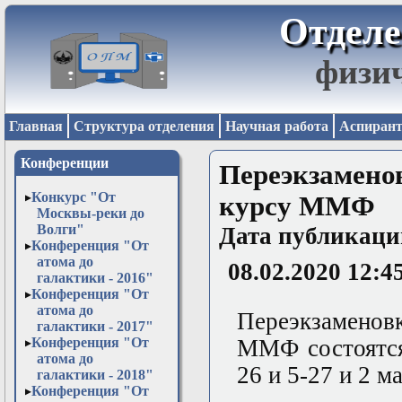
Отделе
физи
Главная
Структура отделения
Научная работа
Аспирант
Конференции
Переэкзамен
Конкурс "От
курсу ММФ
Москвы-реки до
Волги"
Дата публикаци
Конференция "От
атома до
08.02.2020 12:4
галактики - 2016"
Конференция "От
атома до
Переэкзаменов
галактики - 2017"
Конференция "От
ММФ состоятся 
атома до
26 и 5-27 и 2 ма
галактики - 2018"
Конференция "От