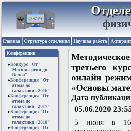
Отделе
физи
Главная
Структура отделения
Научная работа
Аспирант
Конференции
Методическо
Конкурс "От
третьего кур
Москвы-реки до
Волги"
онлайн режим
Конференция "От
атома до
«Основы мате
галактики - 2016"
Дата публикаци
Конференция "От
атома до
галактики - 2017"
05.06.2020 23:5
Конференция "От
атома до
5 июня в 16.
галактики - 2018"
Конференция "От