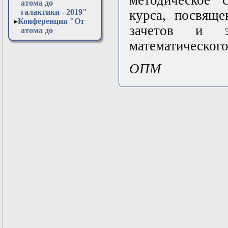
методическое с
атома до
галактики - 2019"
курса, посвящ
Конференция "От
зачетов и э
атома до
галактики - 2020"
математического
Конференция "От
атома до
ОПМ
галактики - 2021"
Конференция "От
атома до
галактики - 2022"
Конференция "От
атома до
галактики - 2023"
Конференция "От
атома до
галактики - 2024"
Конференция "От
атома до
галактики - 2025"
Конференция "От
атома до
галактики - 2026"
Открытая
лабораторная в