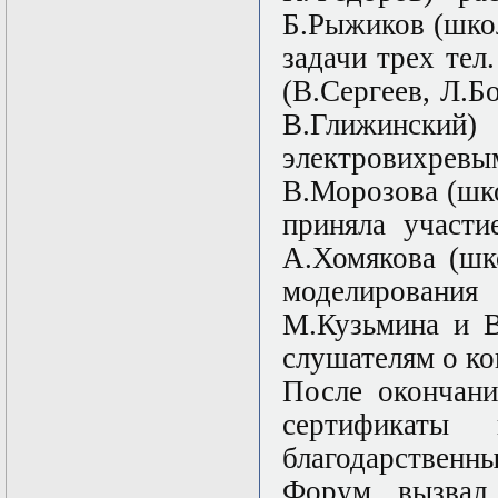
Твери
Б.Рыжиков (шко
задачи трех тел
(В.Сергеев, Л.Б
В.Глижинский)
электровихревы
В.Морозова (шко
приняла участи
А.Хомякова (шк
моделирования 
М.Кузьмина и В
слушателям о ко
После окончани
сертификаты
благодарственны
Форум вызвал