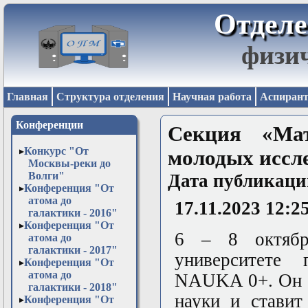
Отделе
физи
Главная
Структура отделения
Научная работа
Аспирант
Конференции
Секция «Ма
Конкурс "От
молодых иссл
Москвы-реки до
Волги"
Дата публикаци
Конференция "От
атома до
17.11.2023 12:2
галактики - 2016"
Конференция "От
6 – 8 октябр
атома до
галактики - 2017"
университете 
Конференция "От
атома до
NAUKA 0+. Он у
галактики - 2018"
науки и ставит
Конференция "От