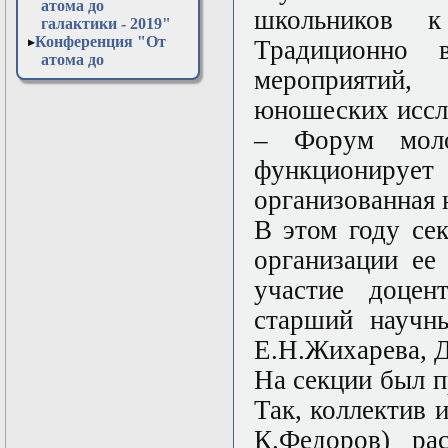
атома до
школьников к 
галактики - 2019"
Конференция "От
Традиционно 
атома до
мероприятий
галактики - 2020"
Конференция "От
юношеских иссл
атома до
галактики - 2021"
– Форум моло
Конференция "От
функционирует
атома до
галактики - 2022"
организованная
Конференция "От
атома до
В этом году се
галактики - 2023"
организации ее
Конференция "От
атома до
участие доцен
галактики - 2024"
Конференция "От
старший научны
атома до
Е.Н.Жихарева, Д
галактики - 2025"
Конференция "От
На секции был п
атома до
галактики - 2026"
Так, коллектив
Открытая
К.Федоров) ра
лабораторная в