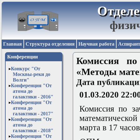
Отделе
физи
Главная
Структура отделения
Научная работа
Аспирант
Конференции
Комиссия по
Конкурс "От
«Методы мате
Москвы-реки до
Волги"
Дата публикаци
Конференция "От
атома до
01.03.2020 22:0
галактики - 2016"
Конференция "От
Комиссия по за
атома до
галактики - 2017"
математической
Конференция "От
атома до
марта в 17 часов
галактики - 2018"
Конференция "От