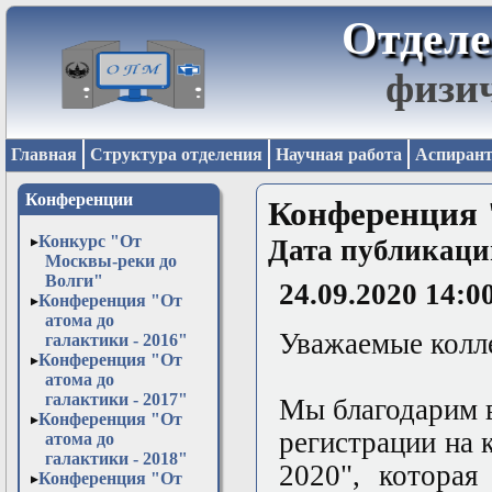
Отделе
физи
Главная
Структура отделения
Научная работа
Аспирант
Конференции
Конференция "
Конкурс "От
Дата публикаци
Москвы-реки до
Волги"
24.09.2020 14:0
Конференция "От
атома до
Уважаемые колл
галактики - 2016"
Конференция "От
атома до
галактики - 2017"
Мы благодарим в
Конференция "От
регистрации на 
атома до
галактики - 2018"
2020", которая
Конференция "От