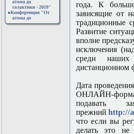
атома до
года. К большо
галактики - 2019"
зависящие от н
Конференция "От
атома до
традиционные с
галактики - 2020"
Конференция "От
Развитие ситуац
атома до
вполне предска
галактики - 2021"
Конференция "От
исключения (на
атома до
галактики - 2022"
среди наших
Конференция "От
дистанционном 
атома до
галактики - 2023"
Конференция "От
атома до
Дата проведения
галактики - 2024"
ОНЛАЙН-формате
Конференция "От
атома до
подавать з
галактики - 2025"
Конференция "От
прежний
http:/
атома до
что если вы рег
галактики - 2026"
Открытая
делать это не
лабораторная в