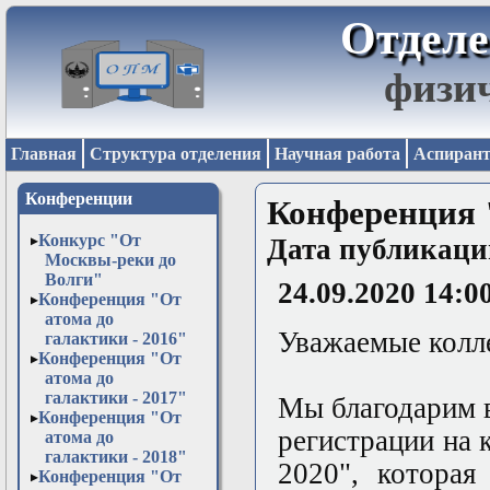
Отделе
физи
Главная
Структура отделения
Научная работа
Аспирант
Конференции
Конференция "
Конкурс "От
Дата публикаци
Москвы-реки до
Волги"
24.09.2020 14:0
Конференция "От
атома до
Уважаемые колл
галактики - 2016"
Конференция "От
атома до
галактики - 2017"
Мы благодарим в
Конференция "От
регистрации на 
атома до
галактики - 2018"
2020", которая
Конференция "От