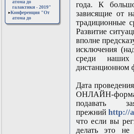
атома до
года. К большо
галактики - 2019"
зависящие от н
Конференция "От
атома до
традиционные с
галактики - 2020"
Конференция "От
Развитие ситуац
атома до
вполне предска
галактики - 2021"
Конференция "От
исключения (на
атома до
галактики - 2022"
среди наших
Конференция "От
дистанционном 
атома до
галактики - 2023"
Конференция "От
атома до
Дата проведения
галактики - 2024"
ОНЛАЙН-формате
Конференция "От
атома до
подавать з
галактики - 2025"
Конференция "От
прежний
http:/
атома до
что если вы рег
галактики - 2026"
Открытая
делать это не
лабораторная в