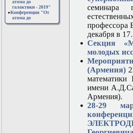
атома до
семинара 
галактики - 2019"
Конференция "От
естествен
атома до
галактики - 2020"
профессора Б
Конференция "От
декабря в 17
атома до
галактики - 2021"
Секция «М
Конференция "От
атома до
молодых исс
галактики - 2022"
Мероприят
Конференция "От
атома до
(Армения)
2
галактики - 2023"
Конференция "От
математики
атома до
имени А.Д.С
галактики - 2024"
Конференция "От
Армения).
атома до
галактики - 2025"
28-29 мар
Конференция "От
конферен
атома до
галактики - 2026"
ЭЛЕКТРО
Открытая
лабораторная в
Георгиевич