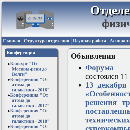
Отделе
физи
Главная
Структура отделения
Научная работа
Аспирант
Конференции
Объявления
Конкурс "От
Форума м
Москвы-реки до
Волги"
состоялся 11
Конференция "От
13 декабря
атома до
галактики - 2016"
«Особеннос
Конференция "От
атома до
решения тр
галактики - 2017"
поставлен
Конференция "От
атома до
техническ
галактики - 2018"
Конференция "От
суперкомп